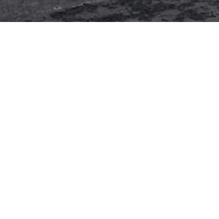
Selamat Datang!
Masukan akun admin 3second untuk melanjutkan
Email
Password